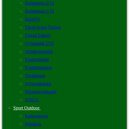
Badminton Ü18
Badminton U18
BodyFit
Eltern-Kind-Turnen
Einrad Fahren
Gymnastik Ü50
Stuhlgymnastik
Kinderturnen
Krabbelgruppe
Tischtennis
Schwertkampf
Wassergymnastik
YOGA
Sport Outdoor
Radwandern
Wandern