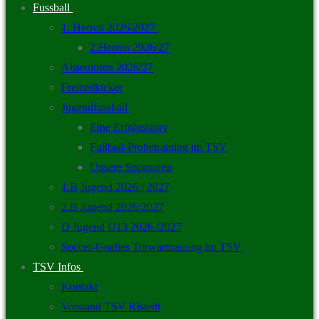
Fussball
1. Herren 2026/2027
2.Herren 2026/27
Altsenioren 2026/27
Freizeitkicker
Jugendfussball
Eine Erfolgsstory
Fußball-Probetraining im TSV
Unsere Sponsoren
1.B Jugend 2026 / 2027
2.B Jugend 2026/2027
D Jugend U13 2026 /2027
Soccer-Goalies Torwarttraining im TSV
TSV Infos
Kontakt
Vorstand TSV Ristedt