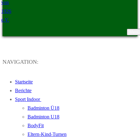
Menü
TSV Ristedt von 1926 e.V.
NAVIGATION:
Startseite
Berichte
Sport Indoor
Badminton Ü18
Badminton U18
BodyFit
Eltern-Kind-Turnen