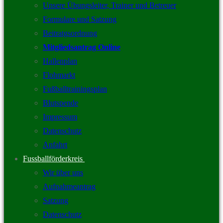
Unsere Übungsleiter, Trainer und Betreuer
Formulare und Satzung
Beitratgsordnung
Mitgliedsantrag Online
Hallenplan
Flohmarkt
Fußballtrainingsplan
Blutspende
Impressum
Datenschutz
Anfahrt
Fussballförderkreis
Wir über uns
Aufnahmeantrag
Satzung
Datenschutz