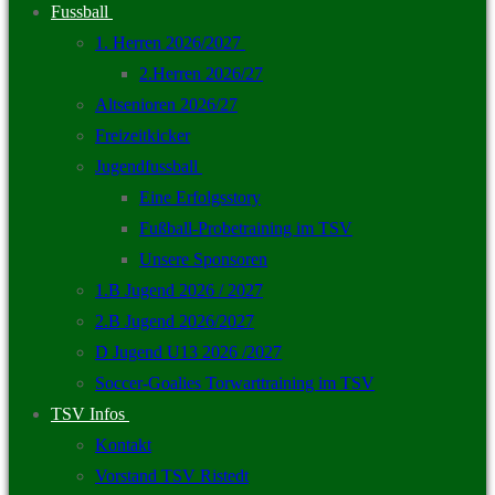
Fussball
1. Herren 2026/2027
2.Herren 2026/27
Altsenioren 2026/27
Freizeitkicker
Jugendfussball
Eine Erfolgsstory
Fußball-Probetraining im TSV
Unsere Sponsoren
1.B Jugend 2026 / 2027
2.B Jugend 2026/2027
D Jugend U13 2026 /2027
Soccer-Goalies Torwarttraining im TSV
TSV Infos
Kontakt
Vorstand TSV Ristedt