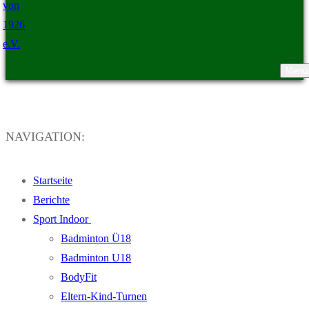
Menü
TSV Ristedt von 1926 e.V.
NAVIGATION:
Startseite
Berichte
Sport Indoor
Badminton Ü18
Badminton U18
BodyFit
Eltern-Kind-Turnen