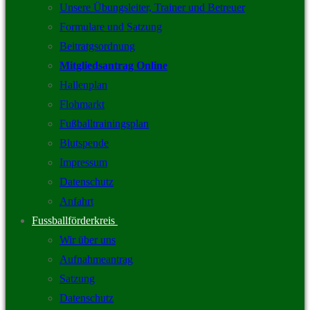
Unsere Übungsleiter, Trainer und Betreuer
Formulare und Satzung
Beitratgsordnung
Mitgliedsantrag Online
Hallenplan
Flohmarkt
Fußballtrainingsplan
Blutspende
Impressum
Datenschutz
Anfahrt
Fussballförderkreis
Wir über uns
Aufnahmeantrag
Satzung
Datenschutz