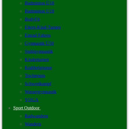
Badminton Ü18
Badminton U18
BodyFit
Eltern-Kind-Turnen
Einrad Fahren
Gymnastik Ü50
Stuhlgymnastik
Kinderturnen
Krabbelgruppe
Tischtennis
Schwertkampf
Wassergymnastik
YOGA
Sport Outdoor
Radwandern
Wandern