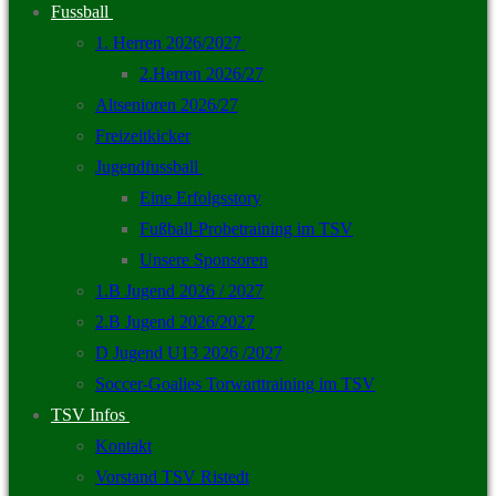
Fussball
1. Herren 2026/2027
2.Herren 2026/27
Altsenioren 2026/27
Freizeitkicker
Jugendfussball
Eine Erfolgsstory
Fußball-Probetraining im TSV
Unsere Sponsoren
1.B Jugend 2026 / 2027
2.B Jugend 2026/2027
D Jugend U13 2026 /2027
Soccer-Goalies Torwarttraining im TSV
TSV Infos
Kontakt
Vorstand TSV Ristedt