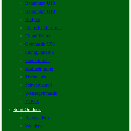
Badminton Ü18
Badminton U18
BodyFit
Eltern-Kind-Turnen
Einrad Fahren
Gymnastik Ü50
Stuhlgymnastik
Kinderturnen
Krabbelgruppe
Tischtennis
Schwertkampf
Wassergymnastik
YOGA
Sport Outdoor
Radwandern
Wandern