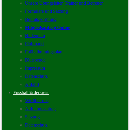
Unsere Übungsleiter, Trainer und Betreuer
Formulare und Satzung
Beitratgsordnung
Mitgliedsantrag Online
Hallenplan
Flohmarkt
Fußballtrainingsplan
Blutspende
Impressum
Datenschutz
Anfahrt
Fussballförderkreis
Wir über uns
Aufnahmeantrag
Satzung
Datenschutz