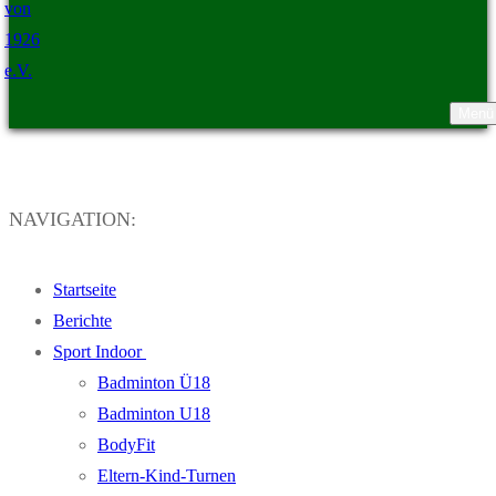
Menü
TSV Ristedt von 1926 e.V.
NAVIGATION:
Startseite
Berichte
Sport Indoor
Badminton Ü18
Badminton U18
BodyFit
Eltern-Kind-Turnen