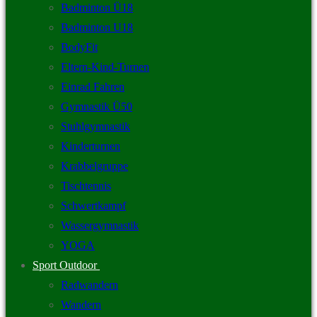
Badminton Ü18
Badminton U18
BodyFit
Eltern-Kind-Turnen
Einrad Fahren
Gymnastik Ü50
Stuhlgymnastik
Kinderturnen
Krabbelgruppe
Tischtennis
Schwertkampf
Wassergymnastik
YOGA
Sport Outdoor
Radwandern
Wandern