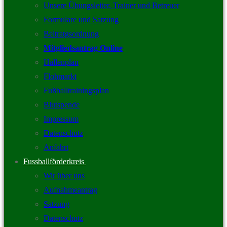
Unsere Übungsleiter, Trainer und Betreuer
Formulare und Satzung
Beitratgsordnung
Mitgliedsantrag Online
Hallenplan
Flohmarkt
Fußballtrainingsplan
Blutspende
Impressum
Datenschutz
Anfahrt
Fussballförderkreis
Wir über uns
Aufnahmeantrag
Satzung
Datenschutz