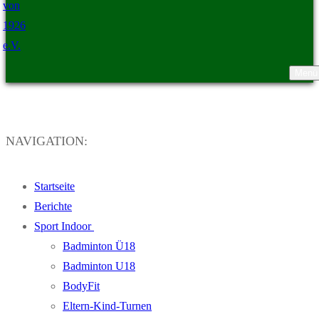
Menü
TSV Ristedt von 1926 e.V.
NAVIGATION:
Startseite
Berichte
Sport Indoor
Badminton Ü18
Badminton U18
BodyFit
Eltern-Kind-Turnen