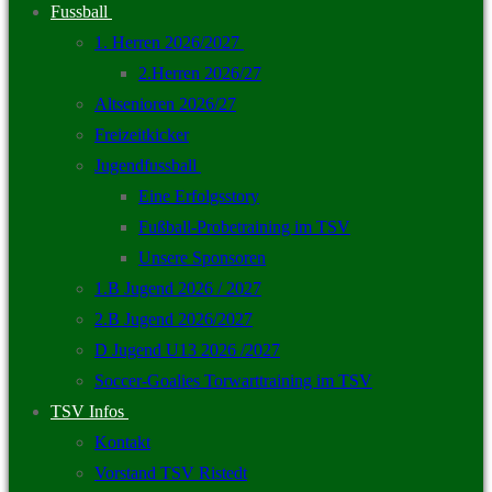
Fussball
1. Herren 2026/2027
2.Herren 2026/27
Altsenioren 2026/27
Freizeitkicker
Jugendfussball
Eine Erfolgsstory
Fußball-Probetraining im TSV
Unsere Sponsoren
1.B Jugend 2026 / 2027
2.B Jugend 2026/2027
D Jugend U13 2026 /2027
Soccer-Goalies Torwarttraining im TSV
TSV Infos
Kontakt
Vorstand TSV Ristedt