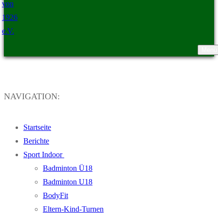
Menü
TSV Ristedt von 1926 e.V.
NAVIGATION:
Startseite
Berichte
Sport Indoor
Badminton Ü18
Badminton U18
BodyFit
Eltern-Kind-Turnen