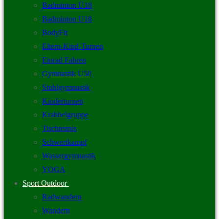
Badminton Ü18
Badminton U18
BodyFit
Eltern-Kind-Turnen
Einrad Fahren
Gymnastik Ü50
Stuhlgymnastik
Kinderturnen
Krabbelgruppe
Tischtennis
Schwertkampf
Wassergymnastik
YOGA
Sport Outdoor
Radwandern
Wandern