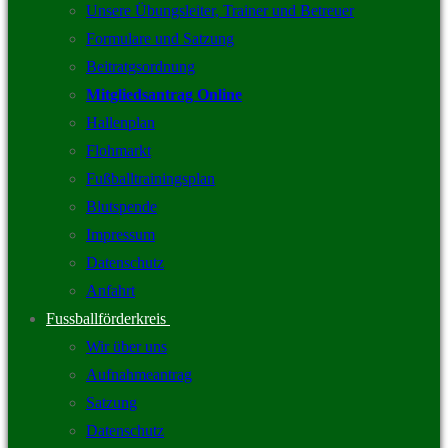
Unsere Übungsleiter, Trainer und Betreuer
Formulare und Satzung
Beitratgsordnung
Mitgliedsantrag Online
Hallenplan
Flohmarkt
Fußballtrainingsplan
Blutspende
Impressum
Datenschutz
Anfahrt
Fussballförderkreis
Wir über uns
Aufnahmeantrag
Satzung
Datenschutz