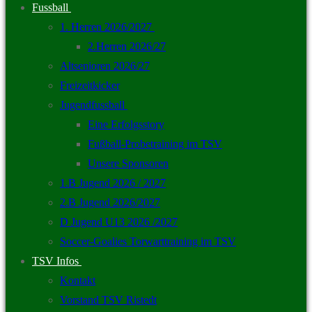
Fussball
1. Herren 2026/2027
2.Herren 2026/27
Altsenioren 2026/27
Freizeitkicker
Jugendfussball
Eine Erfolgsstory
Fußball-Probetraining im TSV
Unsere Sponsoren
1.B Jugend 2026 / 2027
2.B Jugend 2026/2027
D Jugend U13 2026 /2027
Soccer-Goalies Torwarttraining im TSV
TSV Infos
Kontakt
Vorstand TSV Ristedt