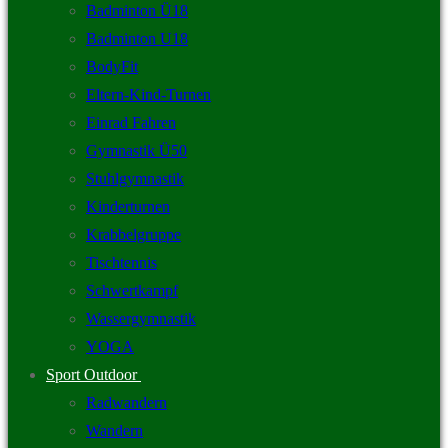
Badminton Ü18
Badminton U18
BodyFit
Eltern-Kind-Turnen
Einrad Fahren
Gymnastik Ü50
Stuhlgymnastik
Kinderturnen
Krabbelgruppe
Tischtennis
Schwertkampf
Wassergymnastik
YOGA
Sport Outdoor
Radwandern
Wandern