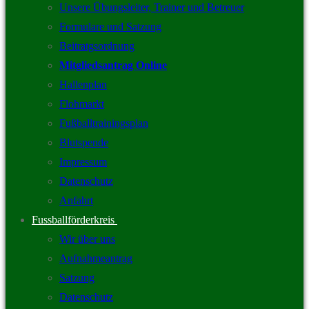
Unsere Übungsleiter, Trainer und Betreuer
Formulare und Satzung
Beitratgsordnung
Mitgliedsantrag Online
Hallenplan
Flohmarkt
Fußballtrainingsplan
Blutspende
Impressum
Datenschutz
Anfahrt
Fussballförderkreis
Wir über uns
Aufnahmeantrag
Satzung
Datenschutz