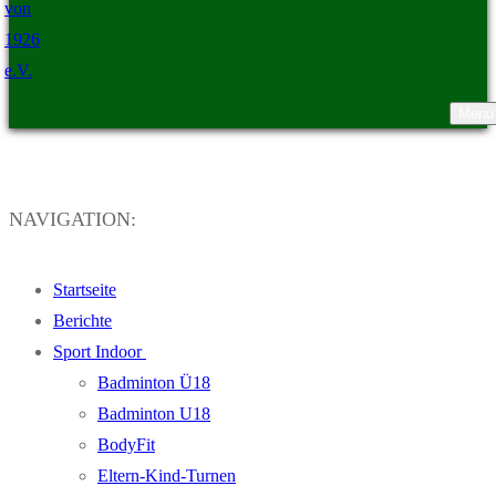
Menü
TSV Ristedt von 1926 e.V.
NAVIGATION:
Startseite
Berichte
Sport Indoor
Badminton Ü18
Badminton U18
BodyFit
Eltern-Kind-Turnen