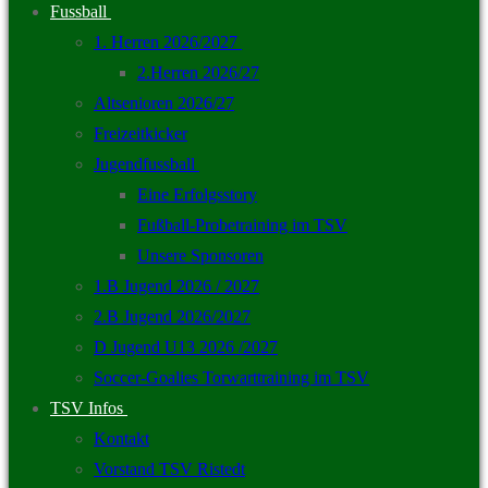
Fussball
1. Herren 2026/2027
2.Herren 2026/27
Altsenioren 2026/27
Freizeitkicker
Jugendfussball
Eine Erfolgsstory
Fußball-Probetraining im TSV
Unsere Sponsoren
1.B Jugend 2026 / 2027
2.B Jugend 2026/2027
D Jugend U13 2026 /2027
Soccer-Goalies Torwarttraining im TSV
TSV Infos
Kontakt
Vorstand TSV Ristedt