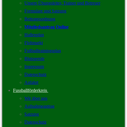
Unsere Übungsleiter, Trainer und Betreuer
Formulare und Satzung
Beitratgsordnung
Mitgliedsantrag Online
Hallenplan
Flohmarkt
Fußballtrainingsplan
Blutspende
Impressum
Datenschutz
Anfahrt
Fussballförderkreis
Wir über uns
Aufnahmeantrag
Satzung
Datenschutz