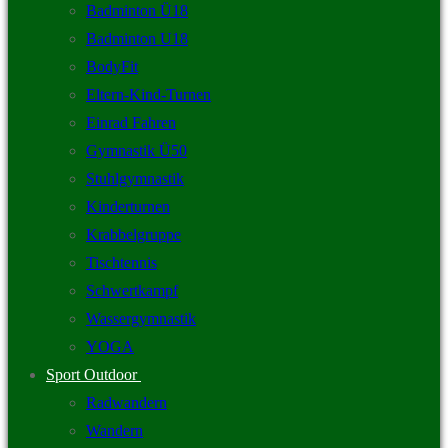
Badminton Ü18
Badminton U18
BodyFit
Eltern-Kind-Turnen
Einrad Fahren
Gymnastik Ü50
Stuhlgymnastik
Kinderturnen
Krabbelgruppe
Tischtennis
Schwertkampf
Wassergymnastik
YOGA
Sport Outdoor
Radwandern
Wandern