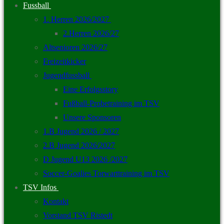
Fussball
1. Herren 2026/2027
2.Herren 2026/27
Altsenioren 2026/27
Freizeitkicker
Jugendfussball
Eine Erfolgsstory
Fußball-Probetraining im TSV
Unsere Sponsoren
1.B Jugend 2026 / 2027
2.B Jugend 2026/2027
D Jugend U13 2026 /2027
Soccer-Goalies Torwarttraining im TSV
TSV Infos
Kontakt
Vorstand TSV Ristedt