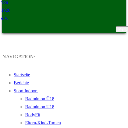
Menü
TSV Ristedt von 1926 e.V.
NAVIGATION:
Startseite
Berichte
Sport Indoor
Badminton Ü18
Badminton U18
BodyFit
Eltern-Kind-Turnen