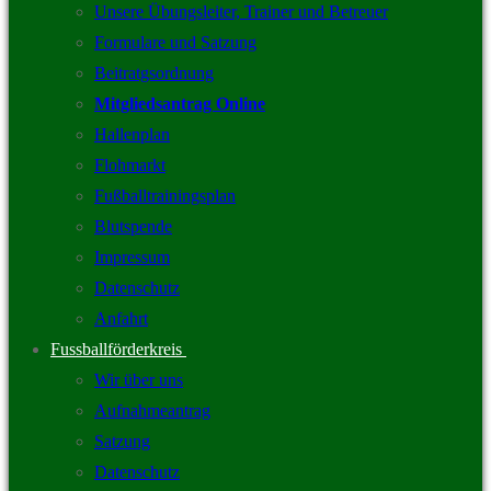
Unsere Übungsleiter, Trainer und Betreuer
Formulare und Satzung
Beitratgsordnung
Mitgliedsantrag Online
Hallenplan
Flohmarkt
Fußballtrainingsplan
Blutspende
Impressum
Datenschutz
Anfahrt
Fussballförderkreis
Wir über uns
Aufnahmeantrag
Satzung
Datenschutz