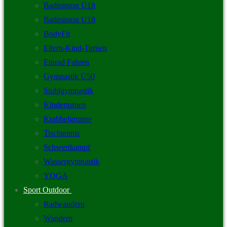
Badminton Ü18
Badminton U18
BodyFit
Eltern-Kind-Turnen
Einrad Fahren
Gymnastik Ü50
Stuhlgymnastik
Kinderturnen
Krabbelgruppe
Tischtennis
Schwertkampf
Wassergymnastik
YOGA
Sport Outdoor
Radwandern
Wandern