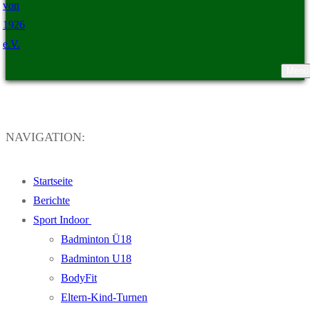
Menü
TSV Ristedt von 1926 e.V.
NAVIGATION:
Startseite
Berichte
Sport Indoor
Badminton Ü18
Badminton U18
BodyFit
Eltern-Kind-Turnen