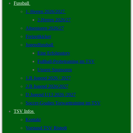
Fussball
1. Herren 2026/2027
2.Herren 2026/27
Altsenioren 2026/27
Freizeitkicker
Jugendfussball
Eine Erfolgsstory
Fußball-Probetraining im TSV
Unsere Sponsoren
1.B Jugend 2026 / 2027
2.B Jugend 2026/2027
D Jugend U13 2026 /2027
Soccer-Goalies Torwarttraining im TSV
TSV Infos
Kontakt
Vorstand TSV Ristedt