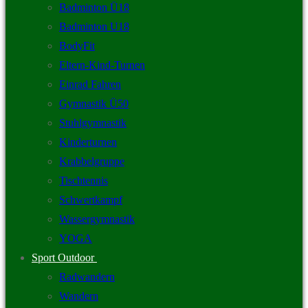
Badminton Ü18
Badminton U18
BodyFit
Eltern-Kind-Turnen
Einrad Fahren
Gymnastik Ü50
Stuhlgymnastik
Kinderturnen
Krabbelgruppe
Tischtennis
Schwertkampf
Wassergymnastik
YOGA
Sport Outdoor
Radwandern
Wandern