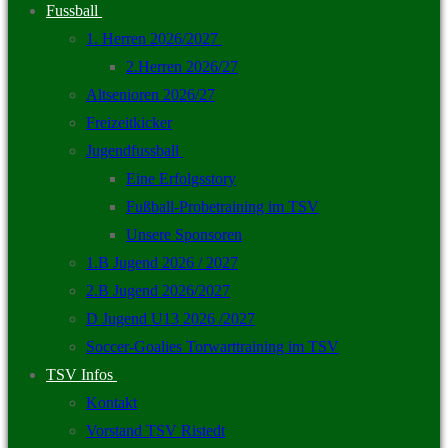
Fussball
1. Herren 2026/2027
2.Herren 2026/27
Altsenioren 2026/27
Freizeitkicker
Jugendfussball
Eine Erfolgsstory
Fußball-Probetraining im TSV
Unsere Sponsoren
1.B Jugend 2026 / 2027
2.B Jugend 2026/2027
D Jugend U13 2026 /2027
Soccer-Goalies Torwarttraining im TSV
TSV Infos
Kontakt
Vorstand TSV Ristedt