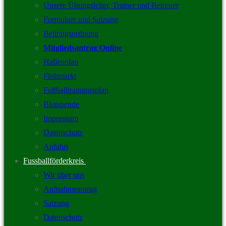
Unsere Übungsleiter, Trainer und Betreuer
Formulare und Satzung
Beitratgsordnung
Mitgliedsantrag Online
Hallenplan
Flohmarkt
Fußballtrainingsplan
Blutspende
Impressum
Datenschutz
Anfahrt
Fussballförderkreis
Wir über uns
Aufnahmeantrag
Satzung
Datenschutz