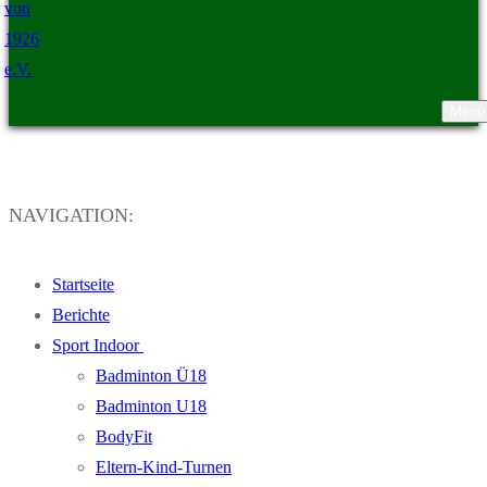
Menü
TSV Ristedt von 1926 e.V.
NAVIGATION:
Startseite
Berichte
Sport Indoor
Badminton Ü18
Badminton U18
BodyFit
Eltern-Kind-Turnen