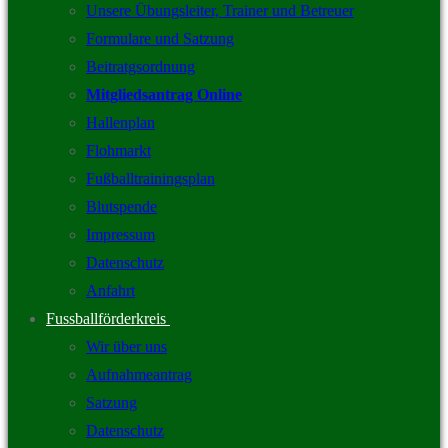
Unsere Übungsleiter, Trainer und Betreuer
Formulare und Satzung
Beitratgsordnung
Mitgliedsantrag Online
Hallenplan
Flohmarkt
Fußballtrainingsplan
Blutspende
Impressum
Datenschutz
Anfahrt
Fussballförderkreis
Wir über uns
Aufnahmeantrag
Satzung
Datenschutz