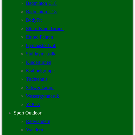
Badminton Ü18
Badminton U18
BodyFit
Eltern-Kind-Turnen
Einrad Fahren
Gymnastik Ü50
Stuhlgymnastik
Kinderturnen
Krabbelgruppe
Tischtennis
Schwertkampf
Wassergymnastik
YOGA
Sport Outdoor
Radwandern
Wandern