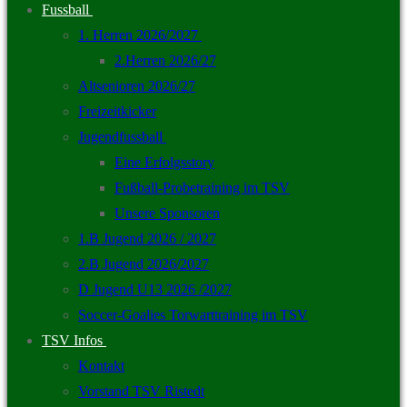
Fussball
1. Herren 2026/2027
2.Herren 2026/27
Altsenioren 2026/27
Freizeitkicker
Jugendfussball
Eine Erfolgsstory
Fußball-Probetraining im TSV
Unsere Sponsoren
1.B Jugend 2026 / 2027
2.B Jugend 2026/2027
D Jugend U13 2026 /2027
Soccer-Goalies Torwarttraining im TSV
TSV Infos
Kontakt
Vorstand TSV Ristedt