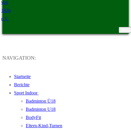
Menü
TSV Ristedt von 1926 e.V.
NAVIGATION:
Startseite
Berichte
Sport Indoor
Badminton Ü18
Badminton U18
BodyFit
Eltern-Kind-Turnen