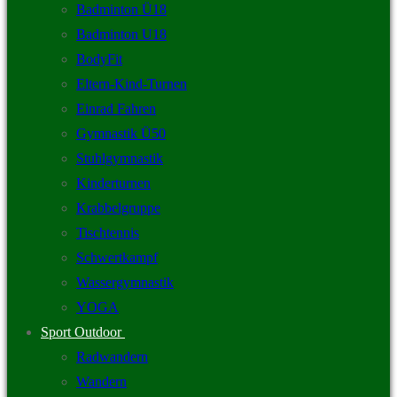
Badminton Ü18
Badminton U18
BodyFit
Eltern-Kind-Turnen
Einrad Fahren
Gymnastik Ü50
Stuhlgymnastik
Kinderturnen
Krabbelgruppe
Tischtennis
Schwertkampf
Wassergymnastik
YOGA
Sport Outdoor
Radwandern
Wandern