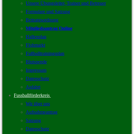
Unsere Übungsleiter, Trainer und Betreuer
Formulare und Satzung
Beitratgsordnung
Mitgliedsantrag Online
Hallenplan
Flohmarkt
Fußballtrainingsplan
Blutspende
Impressum
Datenschutz
Anfahrt
Fussballförderkreis
Wir über uns
Aufnahmeantrag
Satzung
Datenschutz