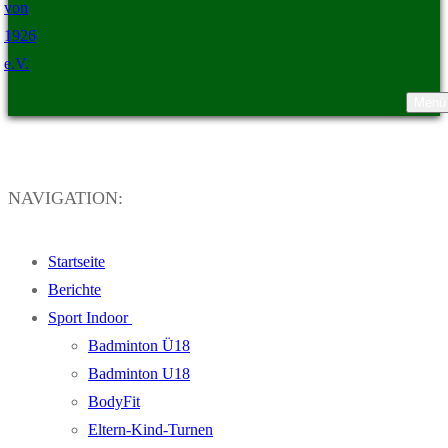
Menü
TSV Ristedt von 1926 e.V.
NAVIGATION:
Startseite
Berichte
Sport Indoor
Badminton Ü18
Badminton U18
BodyFit
Eltern-Kind-Turnen