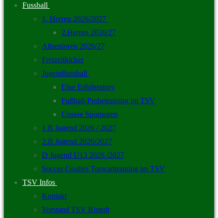
Fussball
1. Herren 2026/2027
2.Herren 2026/27
Altsenioren 2026/27
Freizeitkicker
Jugendfussball
Eine Erfolgsstory
Fußball-Probetraining im TSV
Unsere Sponsoren
1.B Jugend 2026 / 2027
2.B Jugend 2026/2027
D Jugend U13 2026 /2027
Soccer-Goalies Torwarttraining im TSV
TSV Infos
Kontakt
Vorstand TSV Ristedt