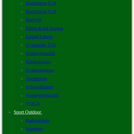
Badminton Ü18
Badminton U18
BodyFit
Eltern-Kind-Turnen
Einrad Fahren
Gymnastik Ü50
Stuhlgymnastik
Kinderturnen
Krabbelgruppe
Tischtennis
Schwertkampf
Wassergymnastik
YOGA
Sport Outdoor
Radwandern
Wandern