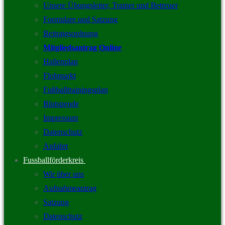
Unsere Übungsleiter, Trainer und Betreuer
Formulare und Satzung
Beitratgsordnung
Mitgliedsantrag Online
Hallenplan
Flohmarkt
Fußballtrainingsplan
Blutspende
Impressum
Datenschutz
Anfahrt
Fussballförderkreis
Wir über uns
Aufnahmeantrag
Satzung
Datenschutz