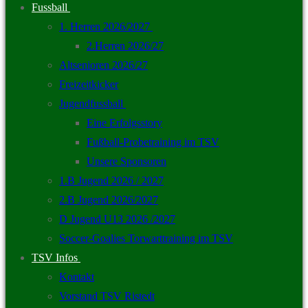
Fussball
1. Herren 2026/2027
2.Herren 2026/27
Altsenioren 2026/27
Freizeitkicker
Jugendfussball
Eine Erfolgsstory
Fußball-Probetraining im TSV
Unsere Sponsoren
1.B Jugend 2026 / 2027
2.B Jugend 2026/2027
D Jugend U13 2026 /2027
Soccer-Goalies Torwarttraining im TSV
TSV Infos
Kontakt
Vorstand TSV Ristedt