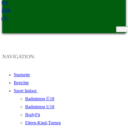
Menü
TSV Ristedt von 1926 e.V.
NAVIGATION:
Startseite
Berichte
Sport Indoor
Badminton Ü18
Badminton U18
BodyFit
Eltern-Kind-Turnen